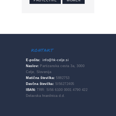
PROTECTIVE
WOMEN
kontakt
E-pošta:
info@hk-celje.si
Naslov:
Partizanska cesta 3a, 3000
Celje, Slovenija
Matična številka:
5882753
Davčna številka:
SI56272405
IBAN:
TRR: SI56 6100 0001 4790 422
Delavska hranilnica d.d.