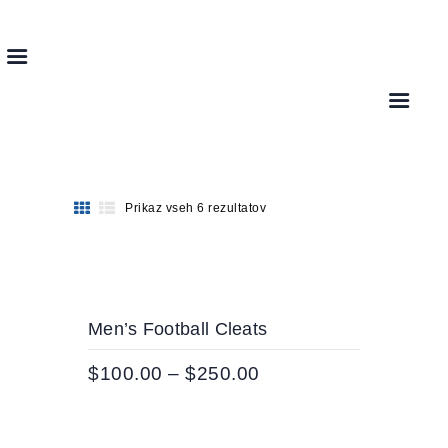
HK CELJE
Hokejski klub Celje z vami že od leta 1947
DOMOV
O KLUBU
Prikaz vseh 6 rezultatov
SELEKCIJE
NOVICE
KONTAKT
AKCIJ
Men’s Football Cleats
A!
$
100.00
–
$
250.00