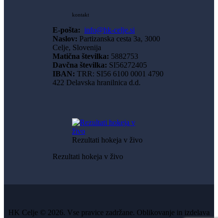
kontakt
E-pošta:
info@hk-celje.si
Naslov:
Partizanska cesta 3a, 3000
Celje, Slovenija
Matična številka:
5882753
Davčna številka:
SI56272405
IBAN:
TRR: SI56 6100 0001 4790
422 Delavska hranilnica d.d.
Rezultati hokeja v živo
Rezultati hokeja v živo
HK Celje © 2026. Vse pravice zadržane. Oblikovanje in izdelava