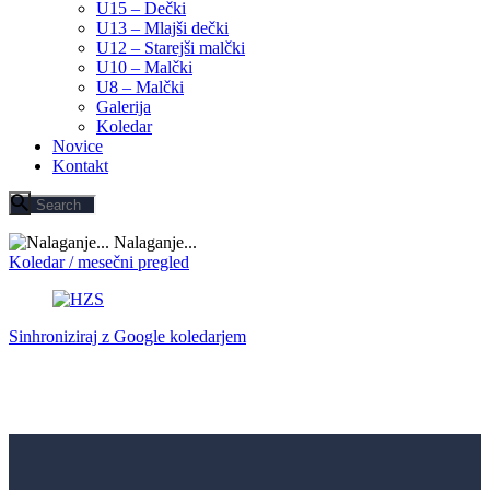
U15 – Dečki
U13 – Mlajši dečki
U12 – Starejši malčki
U10 – Malčki
U8 – Malčki
Galerija
Koledar
Novice
Kontakt
Nalaganje...
Koledar / mesečni pregled
Sinhroniziraj z Google koledarjem