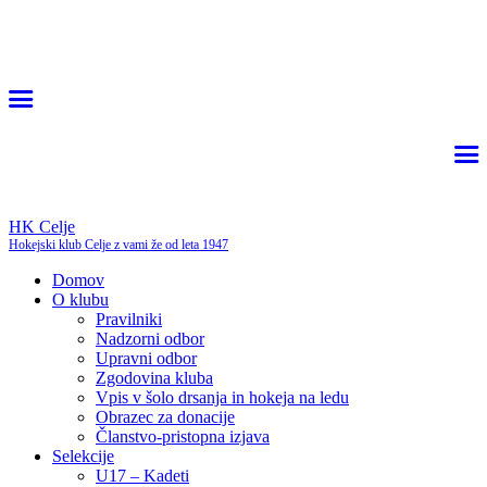
HK Celje
Hokejski klub Celje z vami že od leta 1947
Domov
O klubu
Pravilniki
Nadzorni odbor
Upravni odbor
Zgodovina kluba
Vpis v šolo drsanja in hokeja na ledu
Obrazec za donacije
Članstvo-pristopna izjava
Selekcije
U17 – Kadeti