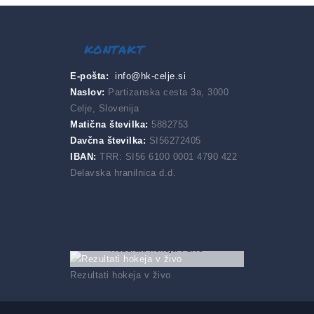
kontakt
E-pošta:
info@hk-celje.si
Naslov:
Partizanska cesta 3a, 3000
Celje, Slovenija
Matična številka:
5882753
Davčna številka:
SI56272405
IBAN:
TRR: SI56 6100 0001 4790 422
Delavska hranilnica d.d.
Rezultati hokeja v živo
Rezultati hokeja v živo