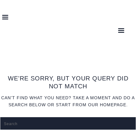
HK CELJE
Hokejski klub Celje z vami že od leta 1947
DOMOV
NO RESULTS
O KLUBU
SELEKCIJE
NOVICE
WE'RE SORRY, BUT YOUR QUERY DID
KONTAKT
NOT MATCH
CAN'T FIND WHAT YOU NEED? TAKE A MOMENT AND DO A
SEARCH BELOW OR START FROM
OUR HOMEPAGE
.