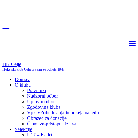
HK Celje
Hokejski klub Celje z vami že od leta 1947
Domov
O klubu
Pravilniki
Nadzorni odbor
Upravni odbor
Zgodovina kluba
Vpis v šolo drsanja in hokeja na ledu
Obrazec za donacije
Članstvo-pristopna izjava
Selekcije
U17 – Kadeti