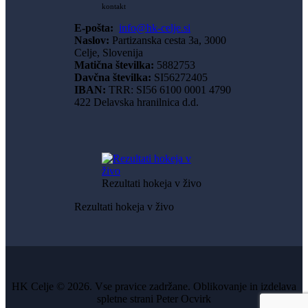
kontakt
E-pošta:
info@hk-celje.si
Naslov:
Partizanska cesta 3a, 3000
Celje, Slovenija
Matična številka:
5882753
Davčna številka:
SI56272405
IBAN:
TRR: SI56 6100 0001 4790
422 Delavska hranilnica d.d.
Rezultati hokeja v živo
Rezultati hokeja v živo
HK Celje © 2026. Vse pravice zadržane. Oblikovanje in izdelava
spletne strani Peter Ocvirk