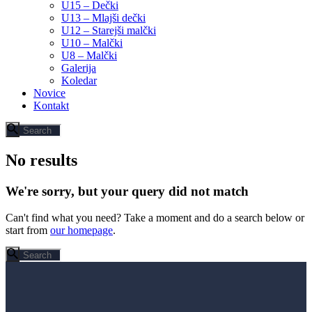
U15 – Dečki
U13 – Mlajši dečki
U12 – Starejši malčki
U10 – Malčki
U8 – Malčki
Galerija
Koledar
Novice
Kontakt
No results
We're sorry, but your query did not match
Can't find what you need? Take a moment and do a search below or
start from
our homepage
.