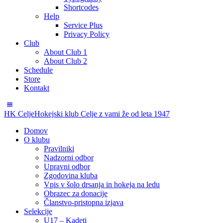
Shortcodes
Help
Service Plus
Privacy Policy
Club
About Club 1
About Club 2
Schedule
Store
Kontakt
HK Celje
Hokejski klub Celje z vami že od leta 1947
Domov
O klubu
Pravilniki
Nadzorni odbor
Upravni odbor
Zgodovina kluba
Vpis v šolo drsanja in hokeja na ledu
Obrazec za donacije
Članstvo-pristopna izjava
Selekcije
U17 – Kadeti