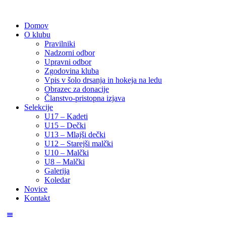
Domov
O klubu
Pravilniki
Nadzorni odbor
Upravni odbor
Zgodovina kluba
Vpis v šolo drsanja in hokeja na ledu
Obrazec za donacije
Članstvo-pristopna izjava
Selekcije
U17 – Kadeti
U15 – Dečki
U13 – Mlajši dečki
U12 – Starejši malčki
U10 – Malčki
U8 – Malčki
Galerija
Koledar
Novice
Kontakt