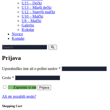
U15 – Dečki
U13 – Mlajši dečki
U12 – Starejši malčki
U10 – Malčki
U8 – Malčki
Galerija
Koledar
Novice
Kontakt
Prijava
Uporabniško ime ali e-poštni naslov
*
Geslo
*
Zapomni si me
Prijava
Ali ste pozabili geslo?
Shopping Cart