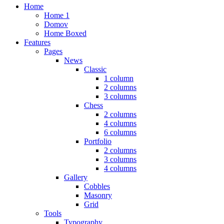
Home
Home 1
Domov
Home Boxed
Features
Pages
News
Classic
1 column
2 columns
3 columns
Chess
2 columns
4 columns
6 columns
Portfolio
2 columns
3 columns
4 columns
Gallery
Cobbles
Masonry
Grid
Tools
Typography