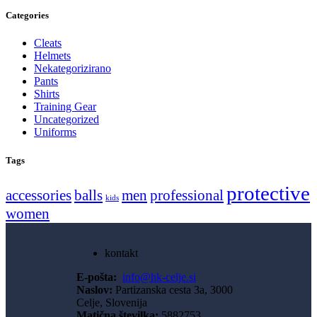
Categories
Cleats
Helmets
Nekategorizirano
Pants
Shirts
Training Gear
Uncategorized
Uniforms
Tags
protective
accessories
balls
men
professional
kids
women
kontakt
E-pošta:
info@hk-celje.si
Naslov:
Partizanska cesta 3a, 3000
Celje, Slovenija
Matična številka:
5882753