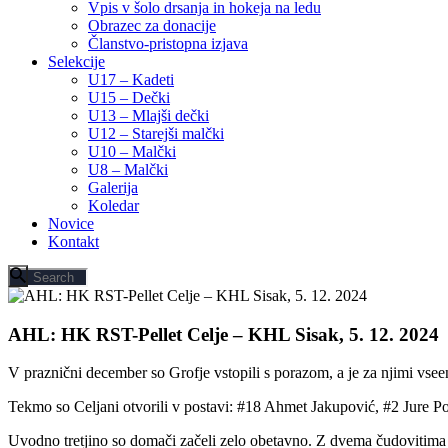
Vpis v šolo drsanja in hokeja na ledu
Obrazec za donacije
Članstvo-pristopna izjava
Selekcije
U17 – Kadeti
U15 – Dečki
U13 – Mlajši dečki
U12 – Starejši malčki
U10 – Malčki
U8 – Malčki
Galerija
Koledar
Novice
Kontakt
AHL: HK RST-Pellet Celje – KHL Sisak, 5. 12. 2024
V praznični december so Grofje vstopili s porazom, a je za njimi vseen
Tekmo so Celjani otvorili v postavi: #18 Ahmet Jakupović, #2 Jure 
Uvodno tretjino so domači začeli zelo obetavno. Z dvema čudovitima po