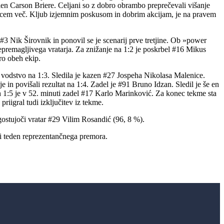
astien Carson Briere. Celjani so z dobro obrambo preprečevali višanje
 igralcem več. Kljub izjemnim poskusom in dobrim akcijam, je na pravem
l #3 Nik Širovnik in ponovil se je scenarij prve tretjine. Ob »power
epremagljivega vratarja. Za znižanje na 1:2 je poskrbel #16 Mikus
ro obeh ekip.
i vodstvo na 1:3. Sledila je kazen #27 Jospeha Nikolasa Malenice.
e in povišali rezultat na 1:4. Zadel je #91 Bruno Idzan. Sledil je še en
 1:5 je v 52. minuti zadel #17 Karlo Marinković. Za konec tekme sta
priigral tudi izključitev iz tekme.
 gostujoči vratar #29 Vilim Rosandić (96, 8 %).
edi teden reprezentančnega premora.