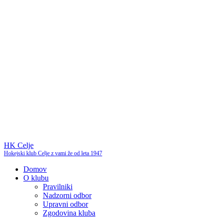
HK Celje
Hokejski klub Celje z vami že od leta 1947
Domov
O klubu
Pravilniki
Nadzorni odbor
Upravni odbor
Zgodovina kluba