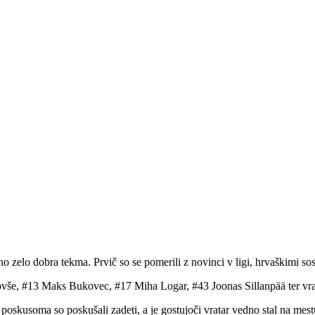
o zelo dobra tekma. Prvič so se pomerili z novinci v ligi, hrvaškimi sose
Povše, #13 Maks Bukovec, #17 Miha Logar, #43 Joonas Sillanpää ter vra
skusoma so poskušali zadeti, a je gostujoči vratar vedno stal na mestu