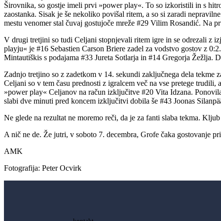
Širovnika, so gostje imeli prvi »power play«. To so izkoristili in s hi
zaostanka. Sisak je še nekoliko povišal ritem, a so si zaradi nepravil
mestu venomer stal čuvaj gostujoče mreže #29 Vilim Rosandić. Na prvi
V drugi tretjini so tudi Celjani stopnjevali ritem igre in se odrezali 
playju« je #16 Sebastien Carson Briere zadel za vodstvo gostov z 0:2
Mintautiškis s podajama #33 Jureta Sotlarja in #14 Gregorja Žežlja. D
Zadnjo tretjino so z zadetkom v 14. sekundi zaključnega dela tekme za
Celjani so v tem času prednosti z igralcem več na vse pretege trudili, 
»power play« Celjanov na račun izključitve #20 Vita Idzana. Ponovil
slabi dve minuti pred koncem izključitvi dobila še #43 Joonas Silanpää z
Ne glede na rezultat ne moremo reči, da je za fanti slaba tekma. Kljub
A nič ne de. Že jutri, v soboto 7. decembra, Grofe čaka gostovanje pr
AMK
Fotografija: Peter Ocvirk
kontakt