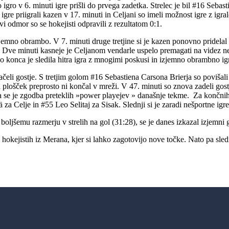
tro igro v 6. minuti igre prišli do prvega zadetka. Strelec je bil #16 Seb
ne igre priigrali kazen v 17. minuti in Celjani so imeli možnost igre z
 odmor so se hokejisti odpravili z rezultatom 0:1.
z izjemno obrambo. V 7. minuti druge tretjine si je kazen ponovno pridela
. Dve minuti kasneje je Celjanom vendarle uspelo premagati na videz n
o konca je sledila hitra igra z mnogimi poskusi in izjemno obrambno ig
čeli gostje. S tretjim golom #16 Sebastiena Carsona Brierja so povišal
a plošček preprosto ni končal v mreži. V 47. minuti so znova zadeli gostj
a se je zgodba preteklih »power playejev » današnje tekme. Za končnih
a Celje in #55 Leo Selitaj za Sisak. Slednji si je zaradi nešportne igre 
 boljšemu razmerju v strelih na gol (31:28), se je danes izkazal izjemni
i hokejistih iz Merana, kjer si lahko zagotovijo nove točke. Nato pa sl