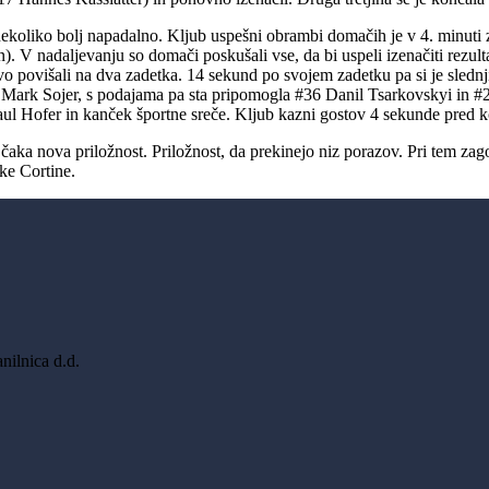
 še nekoliko bolj napadalno. Kljub uspešni obrambi domačih je v 4. minut
nadaljevanju so domači poskušali vse, da bi uspeli izenačiti rezultat.
o povišali na dva zadetka. 14 sekund po svojem zadetku pa si je slednji 
15 Mark Sojer, s podajama pa sta pripomogla #36 Danil Tsarkovskyi in #
6 Paul Hofer in kanček športne sreče. Kljub kazni gostov 4 sekunde pred k
 čaka nova priložnost. Priložnost, da prekinejo niz porazov. Pri tem za
ske Cortine.
ilnica d.d.