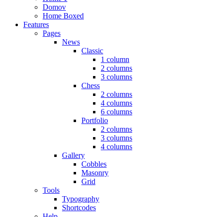
Domov
Home Boxed
Features
Pages
News
Classic
1 column
2 columns
3 columns
Chess
2 columns
4 columns
6 columns
Portfolio
2 columns
3 columns
4 columns
Gallery
Cobbles
Masonry
Grid
Tools
Typography
Shortcodes
Help