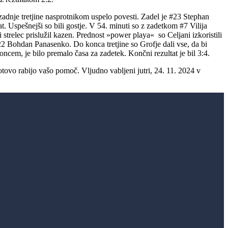
i zadnje tretjine nasprotnikom uspelo povesti. Zadel je #23 Stephan
 Uspešnejši so bili gostje. V 54. minuti so z zadetkom #7 Vilija
strelec prislužil kazen. Prednost »power playa« so Celjani izkoristili
22 Bohdan Panasenko. Do konca tretjine so Grofje dali vse, da bi
oncem, je bilo premalo časa za zadetek. Končni rezultat je bil 3:4.
gotovo rabijo vašo pomoč. Vljudno vabljeni jutri, 24. 11. 2024 v