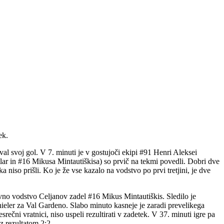
ek.
val svoj gol. V 7. minuti je v gostujoči ekipi #91 Henri Aleksei
ar in #16 Mikusa Mintautiškisa) so prvič na tekmi povedli. Dobri dve
 niso prišli. Ko je že vse kazalo na vodstvo po prvi tretjini, je dve
novno vodstvo Celjanov zadel #16 Mikus Mintautiškis. Sledilo je
chieler za Val Gardeno. Slabo minuto kasneje je zaradi prevelikega
rečni vratnici, niso uspeli rezultirati v zadetek. V 37. minuti igre pa
z rezultatom 2:2.