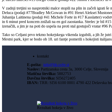
V zadnji tretjini so nasprotniki malce stopili na plin in začeli igrati
Deluca (podaji #77Bradley McGowan in #91 Henri Aleksei Mustonen). V 
Juhanija Laitinena (podaji #41 Michele Forte in #17 Kasslatter) vodstv
in 6 minut pred koncem znižali na en gol zaostanka. Strelec je bil #
izenačili, a jim je na poti do uspela na proti stal gostujoči vratar #9
Tako so Celjani prvo tekmo hokejskega vikenda izgubili, a jih že jutri
Mestni park, kjer se bodo ob 18. uri fantje pomerili s hokejisti italijan
kontakt
E-pošta:
info@hk-celje.si
Naslov:
Partizanska cesta 3a, 3000 Celje, Slovenija
Matična številka:
5882753
Davčna številka:
SI56272405
IBAN:
TRR: SI56 6100 0001 4790 422 Delavska hran
Rezultati hokeja v živo