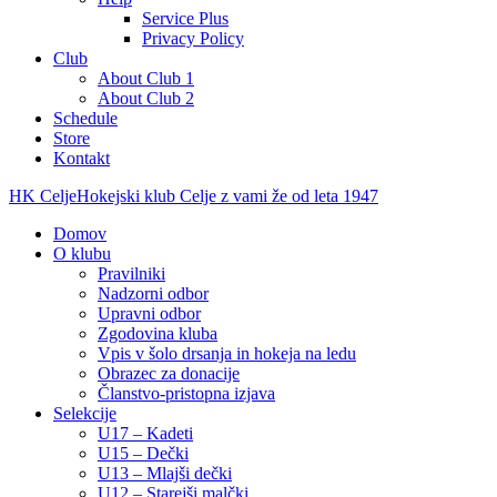
Service Plus
Privacy Policy
Club
About Club 1
About Club 2
Schedule
Store
Kontakt
HK Celje
Hokejski klub Celje z vami že od leta 1947
Domov
O klubu
Pravilniki
Nadzorni odbor
Upravni odbor
Zgodovina kluba
Vpis v šolo drsanja in hokeja na ledu
Obrazec za donacije
Članstvo-pristopna izjava
Selekcije
U17 – Kadeti
U15 – Dečki
U13 – Mlajši dečki
U12 – Starejši malčki