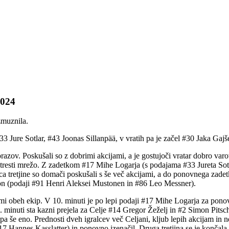
2024
zmuznila.
 Jure Sotlar, #43 Joonas Sillanpää, v vratih pa je začel #30 Jaka Gajš
orazov. Poskušali so z dobrimi akcijami, a je gostujoči vratar dobro varo
tresti mrežo. Z zadetkom #17 Mihe Logarja (s podajama #33 Jureta Sotl
a tretjine so domači poskušali s še več akcijami, a do ponovnega zadetka
llon (podaji #91 Henri Aleksei Mustonen in #86 Leo Messner).
cijami obeh ekip. V 10. minuti je po lepi podaji #17 Mihe Logarja za po
2. minuti sta kazni prejela za Celje #14 Gregor Žeželj in #2 Simon Pits
a še eno. Prednosti dveh igralcev več Celjani, kljub lepih akcijam in nes
7 Hannes Kasslatter) in ponovno izenačil. Druga tretjina se je končala 