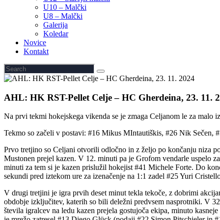
U10 – Malčki
U8 – Malčki
Galerija
Koledar
Novice
Kontakt
AHL: HK RST-Pellet Celje – HC Gherdeina, 23. 11. 
Na prvi tekmi hokejskega vikenda se je zmaga Celjanom le za malo i
Tekmo so začeli v postavi: #16 Mikus MIntautiškis, #26 Nik Sečen, #33
Prvo tretjino so Celjani otvorili odločno in z željo po končanju niza p
Mustonen prejel kazen. V 12. minuti pa je Grofom vendarle uspelo za
minuti za tem si je kazen prislužil hokejist #41 Michele Forte. Do konc
sekundi pred iztekom ure za izenačenje na 1:1 zadel #25 Yuri Criste
V drugi tretjini je igra prvih deset minut tekla tekoče, z dobrimi ak
obdobje izključitev, katerih so bili deležni predvsem nasprotniki. V 3
števila igralcev na ledu kazen prejela gostujoča ekipa, minuto kasneje p
je mrežo zatresel #13 Diego Glück (podaji #22 Simon Pitschieler in #1