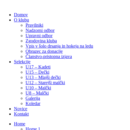
Domov
O klubu
Pravilniki
Nadzorni odbor
Upravni odbor
Zgodovina kluba
Vpis v šolo drsanja in hokeja na ledu
Obrazec za donacije
Članstvo-pristopna izjava
Selekcije
U17 – Kadeti
U15 – Dečki
U13 – Mlajši dečki
U12 – Starejši malčki
U10 – Malčki
U8 – Malčki
Galerija
Koledar
Novice
Kontakt
Home
Home 1